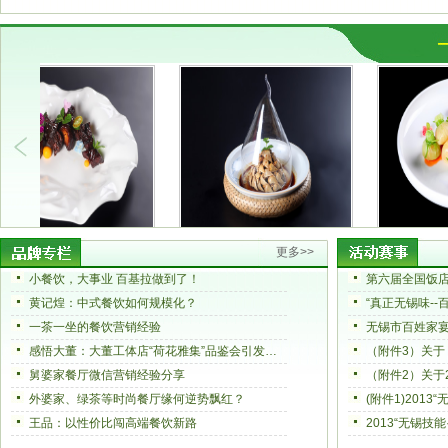
更多>>
小餐饮，大事业 百基拉做到了！
黄记煌：中式餐饮如何规模化？
一茶一坐的餐饮营销经验
无锡市百姓家
感悟大董：大董工体店“荷花雅集”品鉴会引发的思考
舅婆家餐厅微信营销经验分享
外婆家、绿茶等时尚餐厅缘何逆势飘红？
(附件1)201
王品：以性价比闯高端餐饮新路