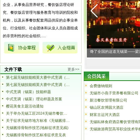
企业，从事食品营养研究，餐饮饭店理论研
究、餐饮饭店管理与服务教育与培训的院校和
机构，以及从事餐饮配套用品供应的企事业单
位、行业组织、社会团体和从业人员自愿组成
的非营利性的社会组织......
溪脆鳝怎么做？
第十九届中国美食节第七届全
文件下载
更多>>
第七届无锡技能精英大赛中式烹调（锡菜）项目选拔赛报名表
第七届无锡技能精英大赛中式烹调（锡菜）项目技术文件
会费缴纳细则
中式烹调（锡菜）技能样题
无锡市小燕子营养餐有限公司
中式烹调（锡菜）理论样题及答案
新洁餐饮管理有限公司
樱花美食主题活动通知
锡山区农博园大酒店
关于举办无锡工匠2024无锡市餐饮职业技能竞赛的通知
财富古运河大酒店
关于征求无锡市地方标准《无锡酱排骨制作技艺（征求意见稿）》意见的公告
无锡耘林食府酒店餐饮管理有
无锡酱排骨制作技艺(地标征求意见稿)
无锡旅游商贸高等职业技术学
无锡酱排骨制作技艺标准征求意见表
无锡山水丽景大酒店