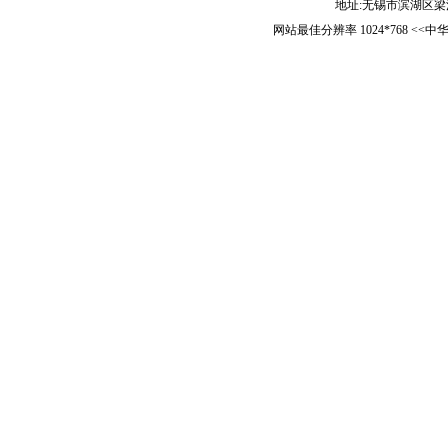
地址:无锡市滨湖区梁清路5
网站最佳分辨率 1024*768 <<