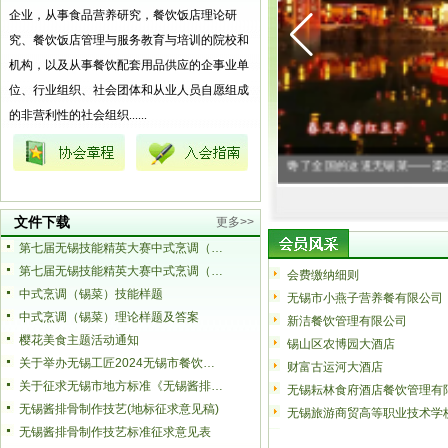
企业，从事食品营养研究，餐饮饭店理论研
究、餐饮饭店管理与服务教育与培训的院校和
机构，以及从事餐饮配套用品供应的企事业单
位、行业组织、社会团体和从业人员自愿组成
的非营利性的社会组织......
溪脆鳝怎么做？
第十九届中国美食节第七届全
文件下载
更多>>
第七届无锡技能精英大赛中式烹调（锡菜）项目选拔赛报名表
第七届无锡技能精英大赛中式烹调（锡菜）项目技术文件
会费缴纳细则
中式烹调（锡菜）技能样题
无锡市小燕子营养餐有限公司
中式烹调（锡菜）理论样题及答案
新洁餐饮管理有限公司
樱花美食主题活动通知
锡山区农博园大酒店
关于举办无锡工匠2024无锡市餐饮职业技能竞赛的通知
财富古运河大酒店
关于征求无锡市地方标准《无锡酱排骨制作技艺（征求意见稿）》意见的公告
无锡耘林食府酒店餐饮管理有
无锡酱排骨制作技艺(地标征求意见稿)
无锡旅游商贸高等职业技术学
无锡酱排骨制作技艺标准征求意见表
无锡山水丽景大酒店