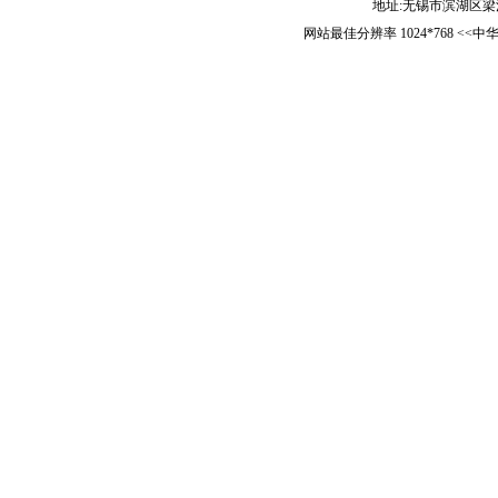
地址:无锡市滨湖区梁清路5
网站最佳分辨率 1024*768 <<