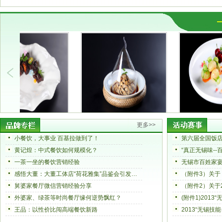
更多>>
小餐饮，大事业 百基拉做到了！
黄记煌：中式餐饮如何规模化？
一茶一坐的餐饮营销经验
无锡市百姓家
感悟大董：大董工体店“荷花雅集”品鉴会引发的思考
舅婆家餐厅微信营销经验分享
外婆家、绿茶等时尚餐厅缘何逆势飘红？
(附件1)201
王品：以性价比闯高端餐饮新路