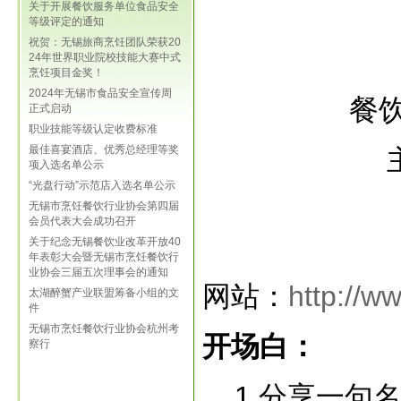
关于开展餐饮服务单位食品安全
等级评定的通知
祝贺：无锡旅商烹饪团队荣获20
24年世界职业院校技能大赛中式
烹饪项目金奖！
2024年无锡市食品安全宣传周
餐
正式启动
职业技能等级认定收费标准
最佳喜宴酒店、优秀总经理等奖
项入选名单公示
“光盘行动”示范店入选名单公示
无锡市烹饪餐饮行业协会第四届
会员代表大会成功召开
关于纪念无锡餐饮业改革开放40
年表彰大会暨无锡市烹饪餐饮行
业协会三届五次理事会的通知
网站：
http://w
太湖醉蟹产业联盟筹备小组的文
件
无锡市烹饪餐饮行业协会杭州考
开场白：
察行
1.分享一句名言：St