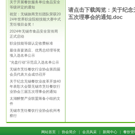
关于开展餐饮服务单位食品安全
等级评定的通知
请点击下载阅览：关于纪念
祝贺：无锡旅商烹饪团队荣获20
五次理事会的通知.doc
24年世界职业院校技能大赛中式
烹饪项目金奖！
2024年无锡市食品安全宣传周
正式启动
职业技能等级认定收费标准
最佳喜宴酒店、优秀总经理等奖
项入选名单公示
“光盘行动”示范店入选名单公示
无锡市烹饪餐饮行业协会第四届
会员代表大会成功召开
关于纪念无锡餐饮业改革开放40
年表彰大会暨无锡市烹饪餐饮行
业协会三届五次理事会的通知
太湖醉蟹产业联盟筹备小组的文
件
无锡市烹饪餐饮行业协会杭州考
察行
网站首页
|
协会简介
|
会员风采
|
新闻中心
|
餐饮管